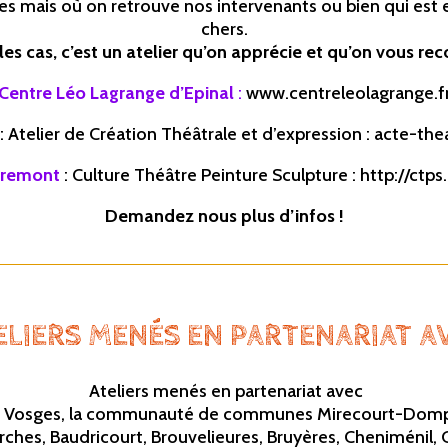
ômes mais où on retrouve nos
intervenants
ou bien qui est e
chers.
les cas, c’est un atelier qu’on apprécie et qu’on vous 
Centre Léo Lagrange d’Epinal
:
www.centreleolagrange.f
: Atelier de Création Théâtrale et d’expression :
acte-thea
iremont
: Culture Théâtre Peinture Sculpture :
http://ctps
Demandez nous plus d’infos !
ELIERS MEN
ÉS EN PARTENARIAT A
Ateliers menés en partenariat avec
sges, la communauté de communes Mirecourt-Dompaire, l
hes, Baudricourt, Brouvelieures, Bruyères, Cheniménil, 