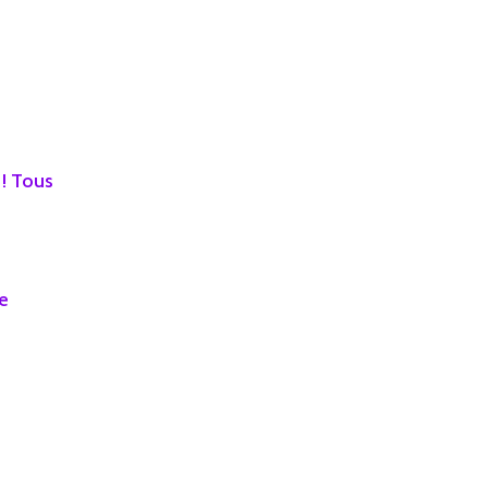
! Tous
le