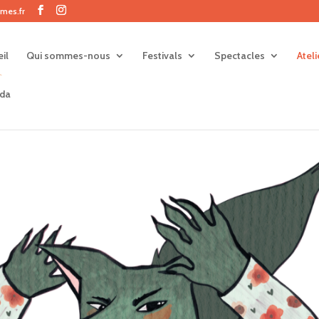
mes.fr
il
Qui sommes-nous
Festivals
Spectacles
Atel
da