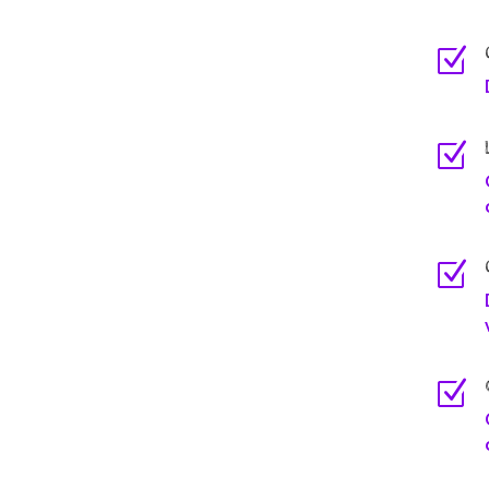
Z
Z
Z
Z