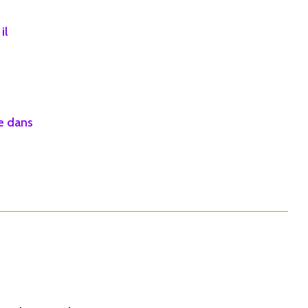
il
e dans