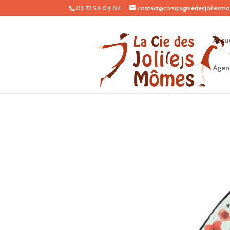
03 72 54 04 04
contact@compagniedesjoliesmo
Accue
Agen