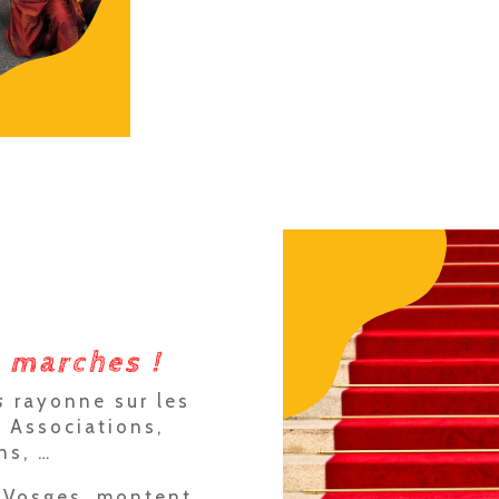
 marches !
s
rayonne sur les
 Associations,
ns, …
s Vosges, montent