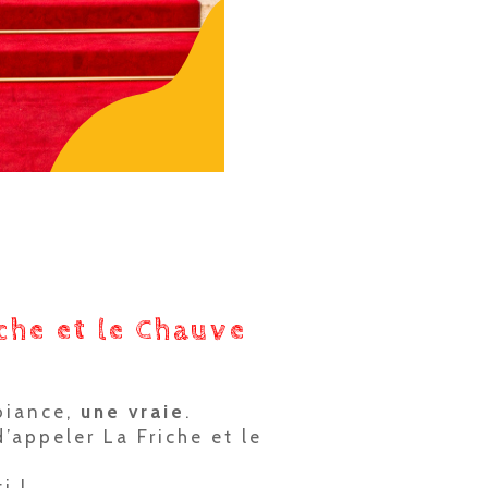
iche et le Chauve
biance,
une vraie
.
’appeler La Friche et le
i !