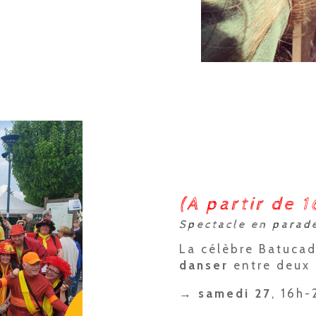
(A partir de 
Spectacle en parad
La célèbre Batuca
danser
entre deux 
→ samedi 27
, 16h-