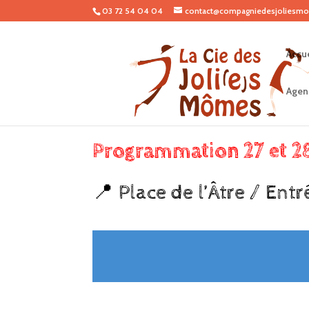
03 72 54 04 04
contact@compagniedesjoliesmo
Accue
Agen
Programmation 27 et 28
📍 Place de l’Âtre / Entré