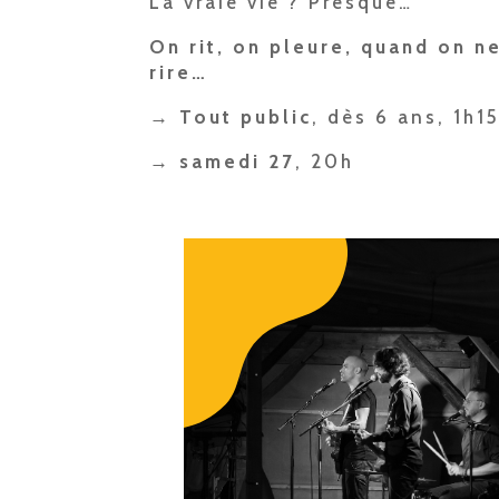
La vraie vie ? Presque…
On rit, on pleure, quand on n
rire…
→ Tout public
, dès 6 ans, 1h1
→ samedi 27
, 20h