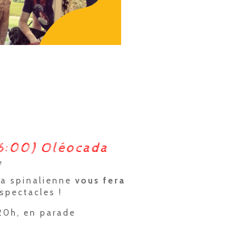
16:00) Oléocada
e
da spinalienne
vous fera
spectacles !
20h, en parade