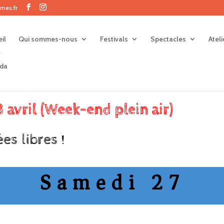
mes.fr
il
Qui sommes-nous
Festivals
Spectacles
Atel
da
 avril (Week-end plein air)
es libres !
Samedi 27