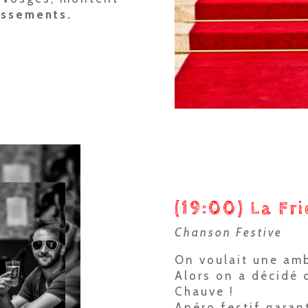
issements.
(19:00) La Fr
Chanson Festive
On voulait une am
Alors on a décidé d
Chauve !
Apéro festif garant