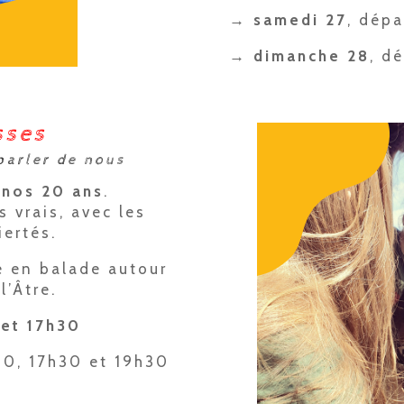
→ samedi 27
, dépa
→ dimanche 28
, d
sses
parler de nous
e nos 20 ans
.
s vrais, avec les
fiertés.
le en balade autour
l’Âtre.
0
et 17h30
h30, 17h30 et
19h30