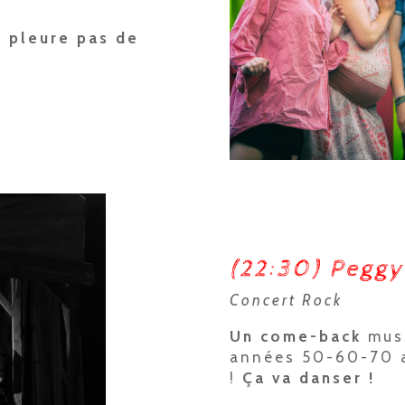
e pleure pas de
5
(22:30) Pegg
Concert Rock
Un come-back
musi
années 50-60-70 a
!
Ça va danser !