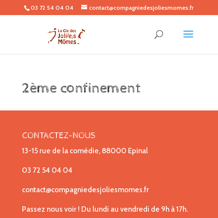
03 72 54 04 04
contact@compagniedesjoliesmomes.fr
2ème confinement
CONTACTEZ-NOUS
13-15 rue de la comédie, 88000 Epinal
03 72 54 04 04
contact@compagniedesjoliesmomes.fr
Passez nous voir ! Du lundi au vendredi de 9h à 17h.