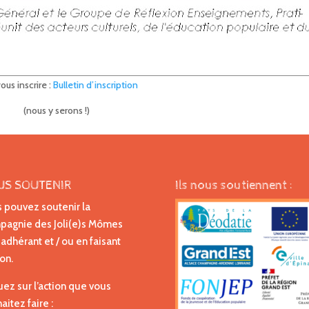
ous inscrire :
Bulletin d’inscription
(nous y serons !)
US SOUTENIR
Ils nous soutiennent :
 pouvez soutenir la
agnie des Joli(e)s Mômes
 adhérant et / ou en faisant
on.
uez sur l’action que vous
aitez faire :