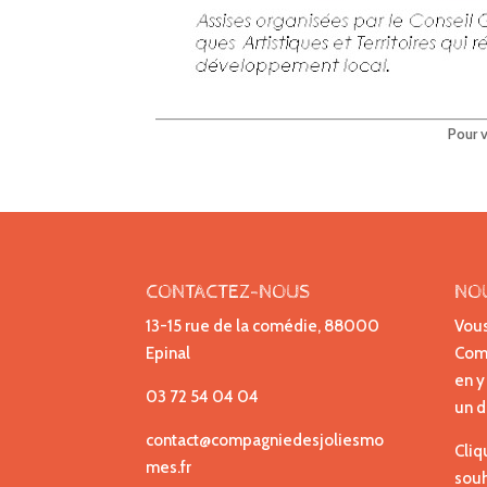
Pour v
CONTACTEZ-NOUS
NO
13-15 rue de la comédie, 88000
Vous
Epinal
Comp
en y
03 72 54 04 04
un d
contact@compagniedesjoliesmo
Cliq
mes.fr
souh