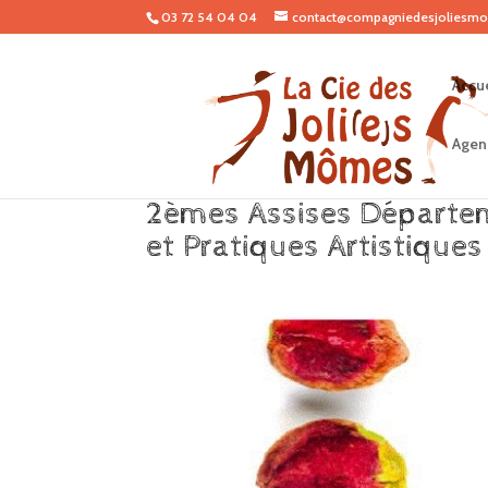
03 72 54 04 04
contact@compagniedesjoliesmo
Accue
Agen
2èmes Assises Départe
et Pratiques Artistiques