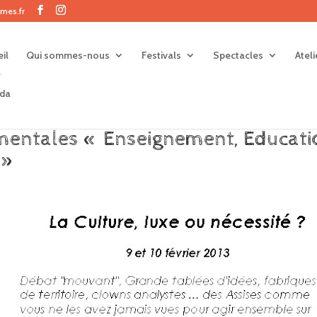
mes.fr
il
Qui sommes-nous
Festivals
Spectacles
Atel
da
mentales « Enseignement, Educati
 »