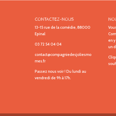
CONTACTEZ-NOUS
NO
13-15 rue de la comédie, 88000
Vous
Epinal
Comp
en y
03 72 54 04 04
un d
contact@compagniedesjoliesmo
Cliq
mes.fr
souh
Passez nous voir ! Du lundi au
vendredi de 9h à 17h.