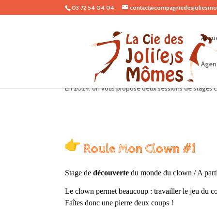
03 72 54 04 04
contact@compagniedesjoliesmo
Accue
Agen
Les stages clown de l’an
En 2024, on vous propose deux sessions de stages 
Roule Mon Clown #1
Stage de
découverte
du monde du clown
/
A part
Le clown permet beaucoup : travailler le jeu du com
Faîtes donc une pierre deux coups !