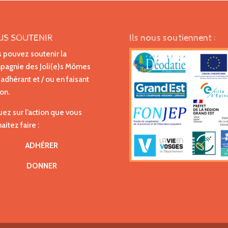
US SOUTENIR
Ils nous soutiennent :
 pouvez soutenir la
agnie des Joli(e)s Mômes
 adhérant et / ou en faisant
on.
uez sur l’action que vous
aitez faire :
ADHÉRER
DONNER