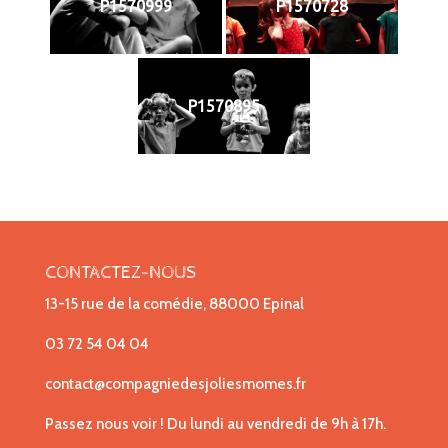
P1570999
P1570728
P1570895
CONTACTEZ-NOUS
13-15 rue de la comédie, 88000 Epinal
03 72 54 04 04
contact@compagniedesjoliesmomes.fr
Passez nous voir ! Du lundi au vendredi de 9h à 17h.