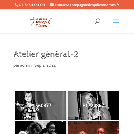
03 72 54 04 04
contact@compagniedesjoliesmomes.fr
Atelier général-2
par
admin
|
Sep 2, 2022
P1560877
P1320867