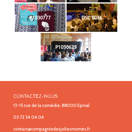
P1030777
DSC 0036
P1030629
CONTACTEZ-NOUS
13-15 rue de la comédie, 88000 Epinal
03 72 54 04 04
contact@compagniedesjoliesmomes.fr