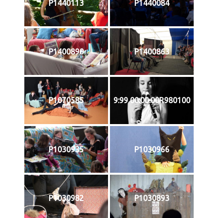
P1440113
P1440084
P1400890
P1400863
P1070585
9:99 00:00:00R980100
P1030935
P1030966
P1030982
P1030893