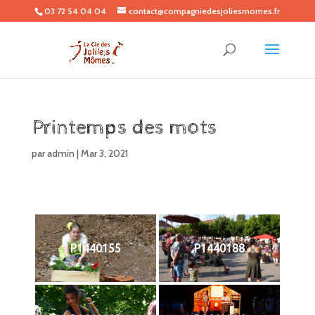
03 72 54 04 04
contact@compagniedesjoliesmomes.fr
Printemps des mots
par
admin
|
Mar 3, 2021
P1440155
P1440188