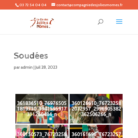
03 72 54 04 04
contact@compagniedesjoliesmomes.fr
Soudées
par
admin
|
Juil 28, 2023
361836510_76976505
360126610_76723258
1819710_1941595917
2072957_2996905382
311260484_n
362506266_n
360150573_76723258
360161696_76723257