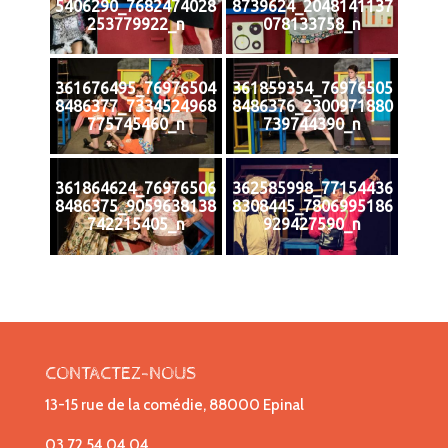
5406290_7682474028
8739624_2048141137
253779922_n
078133758_n
361676495_76976504
361859354_76976505
8486377_7334524968
8486376_2300971880
775745460_n
739744390_n
361864624_76976506
362585998_77154436
8486375_9059638138
8308445_7806995186
742215405_n
929427590_n
CONTACTEZ-NOUS
13-15 rue de la comédie, 88000 Epinal
03 72 54 04 04