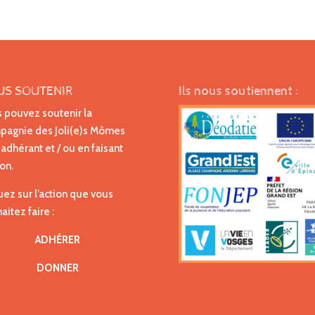
US SOUTENIR
Ils nous soutiennent :
 pouvez soutenir la
agnie des Joli(e)s Mômes
 adhérant et / ou en faisant
on.
uez sur l’action que vous
aitez faire :
ADHÉRER
DONNER