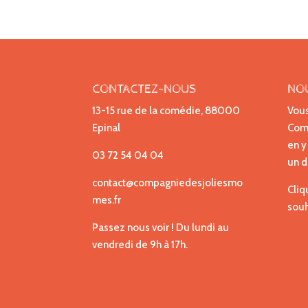
CONTACTEZ-NOUS
NO
13-15 rue de la comédie, 88000
Vous
Epinal
Comp
en y
03 72 54 04 04
un d
contact@compagniedesjoliesmo
Cliq
mes.fr
souh
Passez nous voir ! Du lundi au
vendredi de 9h à 17h.