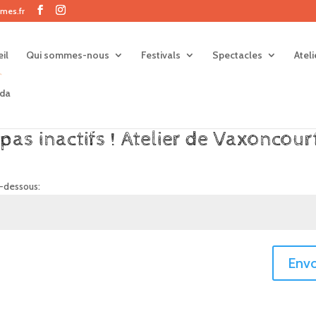
mes.fr
il
Qui sommes-nous
Festivals
Spectacles
Atel
da
pas inactifs ! Atelier de Vaxoncour
i-dessous:
Envo