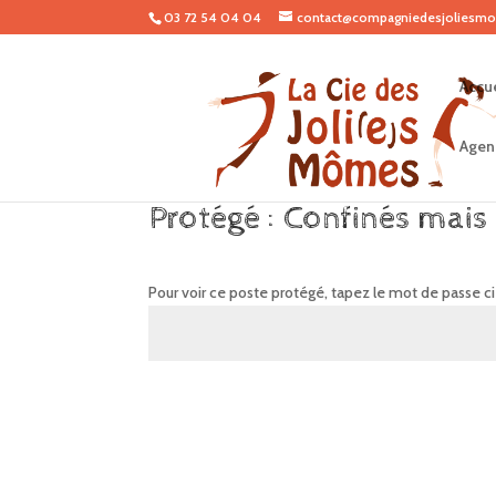
03 72 54 04 04
contact@compagniedesjoliesmo
Accue
Agen
Protégé : Confinés mais 
Pour voir ce poste protégé, tapez le mot de passe c