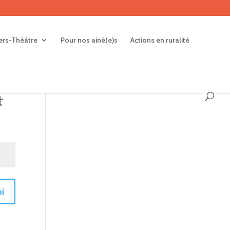
iers-Théâtre
Pour nos ainé(e)s
Actions en ruralité
t
i