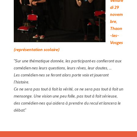
Vendre
di 29
no
vem
bre,
Thaon
-les-
Vosges
(représentation scolaire)
"Sur une thématique donnée, les participant·es confieront aux
comédien·nes leurs questions, leurs rêves, leur doutes, …
Les comédien·nes se feront alors porte voix et joueront
l’histoire.
Ce ne sera pas tout à fait la vérité, ce ne sera pas tout à fait un
mensonge. Une vision une peu folle, pas tout à fait sérieuse,
des comédien·nes qui aidera à prendre du recul et lancera le
débat."