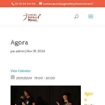
03 72 54 04 04
contact@compagniedesjoliesmomes.fr
Agora
par
admin
|
Nov 18, 2024
View Calendar
29/11/2024
19:00 - 20:00
Agor
a