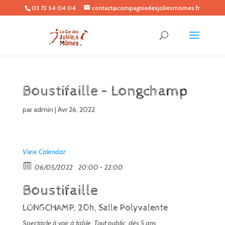
03 72 54 04 04
contact@compagniedesjoliesmomes.fr
Boustifaille – Longchamp
par
admin
|
Avr 26, 2022
View Calendar
06/05/2022
20:00 - 22:00
Boustifaille
LONGCHAMP, 20h, Salle Polyvalente
Spectacle à voir à table, Tout public, dès 5 ans