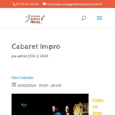
03 72 54 04 04
contact@compagniedesjoliesmomes.fr
Cabaret Impro
par
admin
|
Déc 2, 2024
View Calendar
20/12/2024
19:00 - 20:00
Caba
ret
Impr