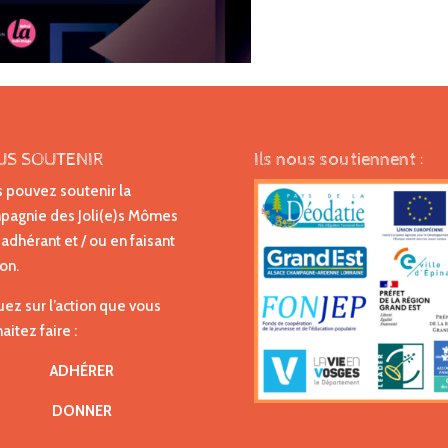
US SOUTENIR
Ils nous soutiennent :
 pouvez soutenir la
agnie des Joli(e)s Mômes
 adhérant et / ou en faisant
on.
uez sur l’action que vous
aitez faire :
ADHÉRER
DONNER