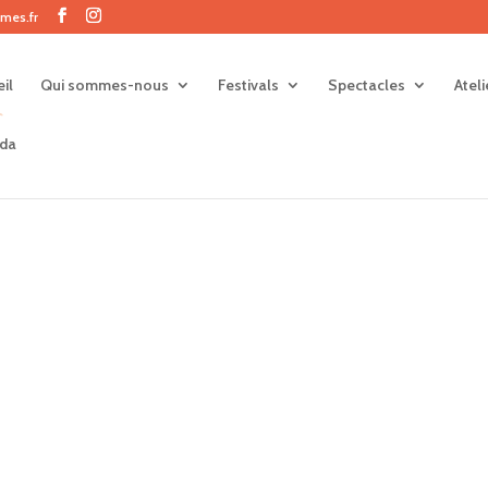
mes.fr
il
Qui sommes-nous
Festivals
Spectacles
Atel
da