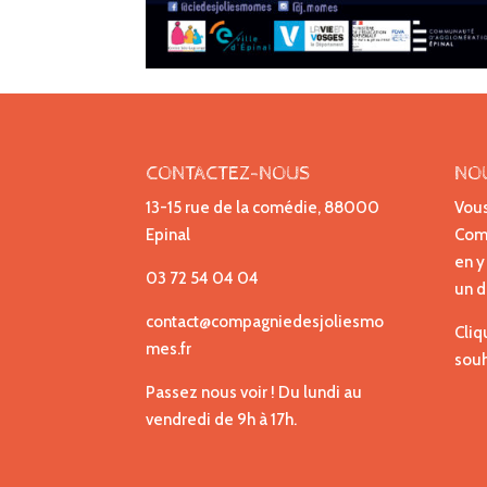
CONTACTEZ-NOUS
NO
13-15 rue de la comédie, 88000
Vous
Epinal
Comp
en y
03 72 54 04 04
un d
contact@compagniedesjoliesmo
Cliq
mes.fr
souh
Passez nous voir ! Du lundi au
vendredi de 9h à 17h.