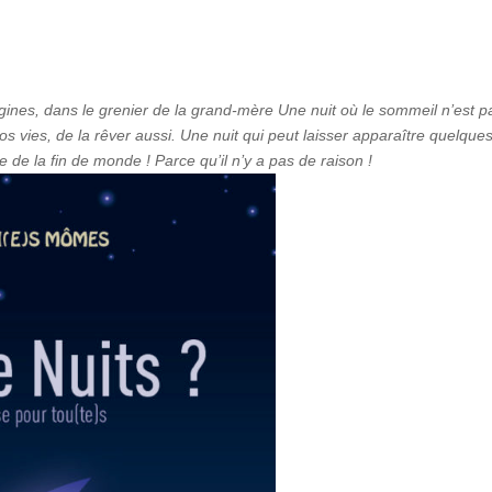
rangines, dans le grenier de la grand-mère Une nuit où le sommeil n’est p
os vies, de la rêver aussi. Une nuit qui peut laisser apparaître quelque
 de la fin de monde ! Parce qu’il n’y a pas de raison !