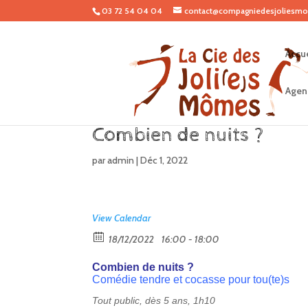
03 72 54 04 04
contact@compagniedesjoliesmo
Accue
Agen
Combien de nuits ?
par
admin
|
Déc 1, 2022
View Calendar
18/12/2022
16:00 - 18:00
Combien de nuits ?
Comédie tendre et cocasse pour tou(te)s
Tout public, dès 5 ans, 1h10