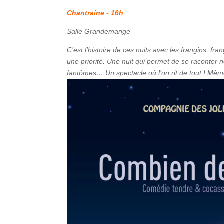
Chantraine - 16h
Salle Grandemange
C’est l’histoire de ces nuits avec les frangins, f
une priorité. Une nuit qui permet de se raconter n
fantômes… Un spectacle où l’on rit de tout ! Même