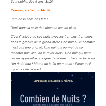
Tout public, dès 5 ans, 1h10
Krautergersheim - 14h30
Parc de la salle des fêtes
Repli dans la salle des fêtes en cas de pluie
C’est l’histoire de ces nuits avec les frangins, frangines,
dans le grenier de la grand-mère Une nuit où le sommeil
n’est pas une priorité. Une nuit qui permet de se
raconter nos vies, de la rêver aussi. Une nuit qui peut
laisser apparaître quelques fantômes… Un spectacle où
l’on rit de tout ! Même de la fin de monde ! Parce qu’il
n’y a pas de raison !