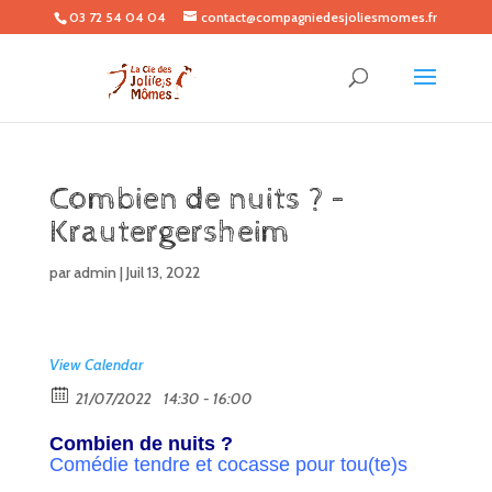
03 72 54 04 04
contact@compagniedesjoliesmomes.fr
Combien de nuits ? –
Krautergersheim
par
admin
|
Juil 13, 2022
View Calendar
21/07/2022
14:30 - 16:00
Combien de nuits ?
Comédie tendre et cocasse pour tou(te)s