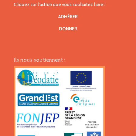
Cliquez sur l’action que vous souhaitez faire :
ADHÉRER
DONNER
Ils nous soutiennent :