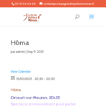
03 72 54 04 04
contact@compagniedesjoliesmomes.fr
Hôma
par
admin
|
Sep 9, 2021
View Calendar
15/10/2021
20:30 - 20:30
Hôma
Circourt-sur-Mouzon, 20h30
Spectacle en mouvement pour parler