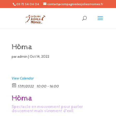
03 72 54 04 04
contact@compagniedesjoliesmomes.fr
Hôma
par
admin
|
Oct 14, 2022
View Calendar
17/11/2022
10:00 - 16:00
Hôma
Spectacle en mouvement pour parler
doucement mais sûrement d’exil