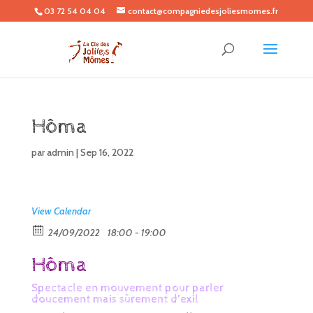
03 72 54 04 04
contact@compagniedesjoliesmomes.fr
Hôma
par
admin
|
Sep 16, 2022
View Calendar
24/09/2022
18:00 - 19:00
Hôma
Spectacle en mouvement pour parler
doucement mais sûrement d’exil