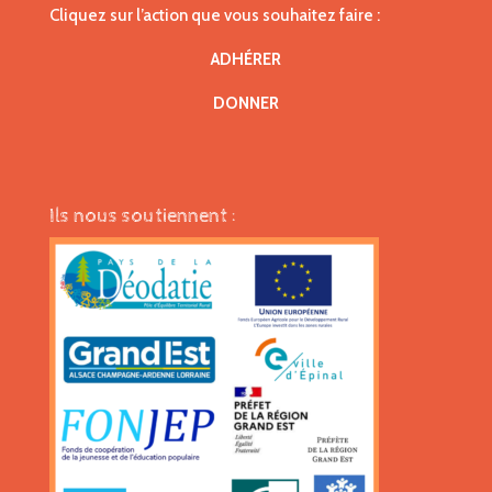
Cliquez sur l’action que vous souhaitez faire :
ADHÉRER
DONNER
Ils nous soutiennent :