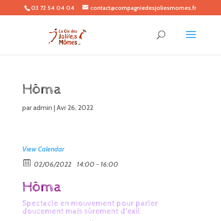
03 72 54 04 04
contact@compagniedesjoliesmomes.fr
Hôma
par
admin
|
Avr 26, 2022
View Calendar
02/06/2022
14:00 - 16:00
Hôma
Spectacle en mouvement pour parler
doucement mais sûrement d’exil