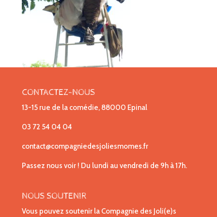
CONTACTEZ-NOUS
13-15 rue de la comédie, 88000 Epinal
03 72 54 04 04
contact@compagniedesjoliesmomes.fr
Passez nous voir ! Du lundi au vendredi de 9h à 17h.
NOUS SOUTENIR
Vous pouvez soutenir la Compagnie des Joli(e)s