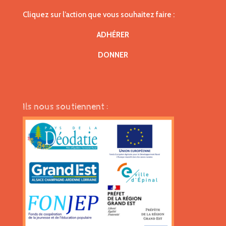
Cliquez sur l’action que vous souhaitez faire :
ADHÉRER
DONNER
Ils nous soutiennent :