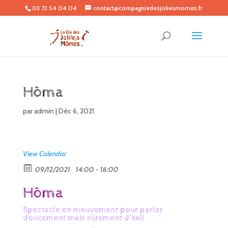
03 72 54 04 04
contact@compagniedesjoliesmomes.fr
Hôma
par
admin
|
Déc 6, 2021
View Calendar
09/12/2021
14:00 - 16:00
Hôma
Spectacle en mouvement pour parler
doucement mais sûrement d’exil