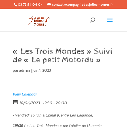
03 72 54 04 04
contact@compagniedesjoliesmomes.fr
« Les Trois Mondes » Suivi
de « Le petit Motordu »
par
admin
|
Juin 1, 2023
View Calendar
16/06/2023
19:30 - 20:00
- Vendredi 16 juin à Épinal (Centre Léo Lagrange)
19h30 /
« Les Trois Mondes »
par l’atelier d
e
Uzemain