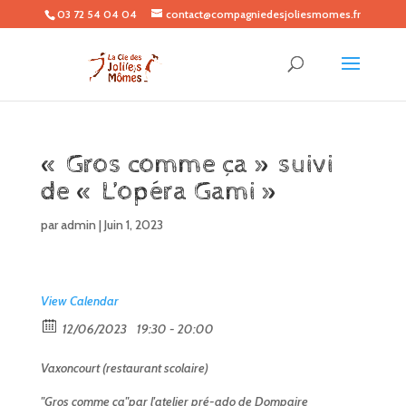
03 72 54 04 04
contact@compagniedesjoliesmomes.fr
« Gros comme ça » suivi
de « L’opéra Gami »
par
admin
|
Juin 1, 2023
View Calendar
12/06/2023
19:30 - 20:00
Vaxoncourt (restaurant scolaire)
"Gros comme ça"par l'atelier pré-ado de Dompaire