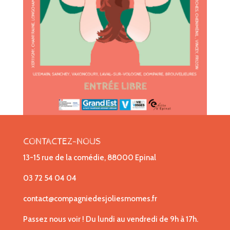
CONTACTEZ-NOUS
13-15 rue de la comédie, 88000 Epinal
03 72 54 04 04
contact@compagniedesjoliesmomes.fr
Passez nous voir ! Du lundi au vendredi de 9h à 17h.