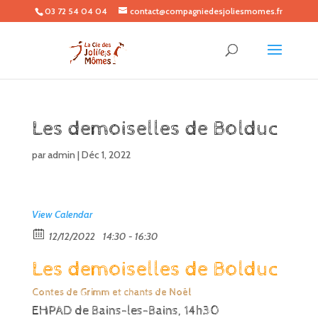
03 72 54 04 04
contact@compagniedesjoliesmomes.fr
Les demoiselles de Bolduc
par
admin
|
Déc 1, 2022
View Calendar
12/12/2022
14:30 - 16:30
Les demoiselles de Bolduc
Contes de Grimm et chants de Noël
EHPAD de Bains-les-Bains, 14h30