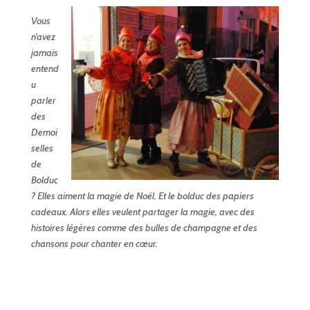
Vous
n’avez
jamais
entend
u
parler
des
Demoi
selles
de
Bolduc
? Elles aiment la magie de Noël. Et le bolduc des papiers
cadeaux. Alors elles veulent partager la magie, avec des
histoires légères comme des bulles de champagne et des
chansons pour chanter en cœur.