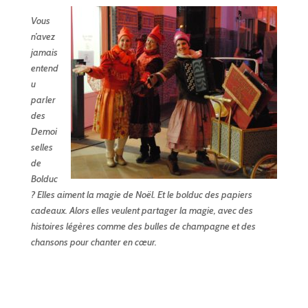
Vous
n’avez
jamais
entend
u
parler
des
Demoi
selles
de
Bolduc
? Elles aiment la magie de Noël. Et le bolduc des papiers
cadeaux. Alors elles veulent partager la magie, avec des
histoires légères comme des bulles de champagne et des
chansons pour chanter en cœur.