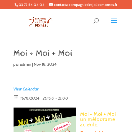
03 72 54 04 04
contact@compagniedesjoliesmomes.fr
Moi + Moi + Moi
par
admin
|
Nov 18, 2024
View Calendar
16/11/2024
20:00 - 21:00
Moi + Moi + Moi
un mélodrame
acidulé.