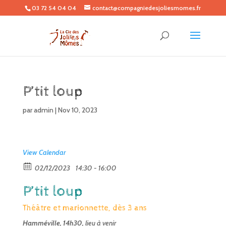
03 72 54 04 04
contact@compagniedesjoliesmomes.fr
P’tit loup
par
admin
|
Nov 10, 2023
View Calendar
02/12/2023
14:30 - 16:00
P’tit loup
Théâtre et marionnette, dès 3 ans
Hamméville, 14h30,
lieu à venir