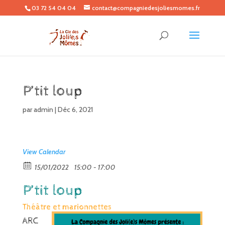
03 72 54 04 04
contact@compagniedesjoliesmomes.fr
P’tit loup
par
admin
|
Déc 6, 2021
View Calendar
15/01/2022
15:00 - 17:00
P’tit loup
Théâtre et marionnettes
ARC