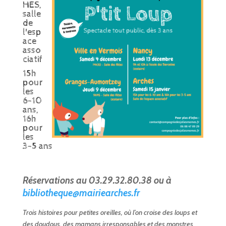
HES,
salle
de
l'esp
ace
asso
ciatif
15h
pour
les
6-10
ans,
16h
pour
les
3-5 ans
Réservations au 03.29.32.80.38 ou à
bibliotheque@mairiearches.fr
Trois histoires pour petites oreilles, où l’on croise des loups et
des doudous, des mamans irresponsables et des monstres