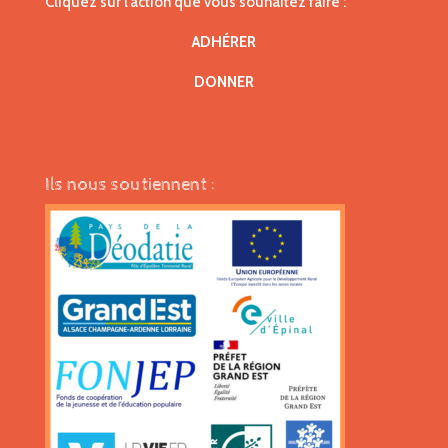
Cliquez sur l’action que vous souhaitez faire :
ADHÉRER
DONNER
Ils nous soutiennent :