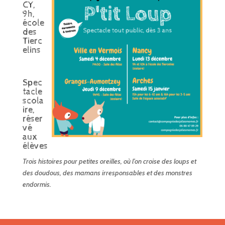
CY,
9h,
école
des
Tierc
elins
Spec
tacle
scola
ire,
réser
vé
aux
élèves
Trois histoires pour petites oreilles, où l’on croise des loups et
des doudous, des mamans irresponsables et des monstres
endormis.