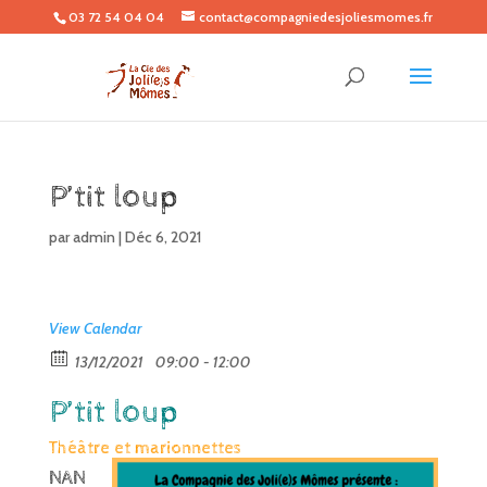
03 72 54 04 04
contact@compagniedesjoliesmomes.fr
P’tit loup
par
admin
|
Déc 6, 2021
View Calendar
13/12/2021
09:00 - 12:00
P’tit loup
Théâtre et marionnettes
NAN