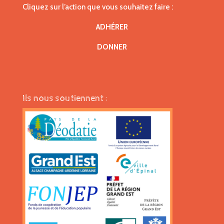
Cliquez sur l’action que vous souhaitez faire :
ADHÉRER
DONNER
Ils nous soutiennent :