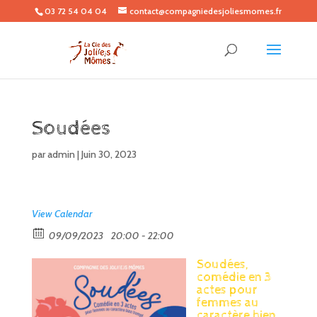
03 72 54 04 04
contact@compagniedesjoliesmomes.fr
Soudées
par
admin
|
Juin 30, 2023
View Calendar
09/09/2023
20:00 - 22:00
Soudées,
comédie en 3
actes pour
femmes au
caractère bien