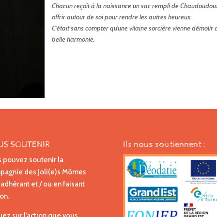
Chacun reçoit à la naissance un sac rempli de Chaudoudou
offrir autour de soi pour rendre les autres heureux.
C’était sans compter qu’une vilaine sorcière vienne démolir 
belle harmonie.
US SOUTENIR
Ils nous soutiennent :
 pouvez soutenir la
agnie des Joli(e)s Mômes
 adhérant et / ou en faisant
on.
uez sur l’action que vous