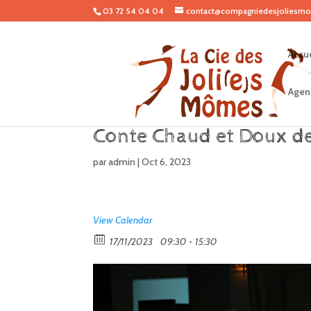
03 72 54 04 04
contact@compagniedesjoliesmo
Accue
Agen
Conte Chaud et Doux 
par
admin
|
Oct 6, 2023
View Calendar
17/11/2023
09:30 - 15:30