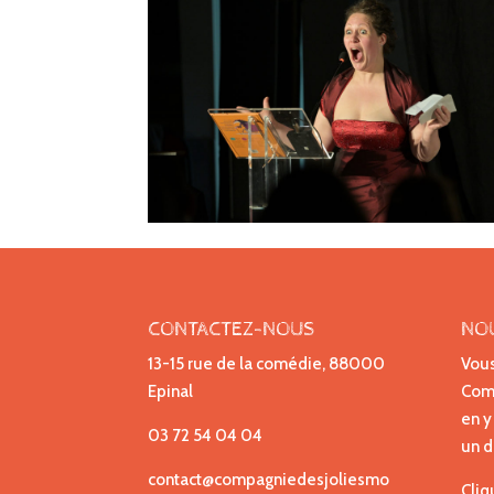
CONTACTEZ-NOUS
NO
13-15 rue de la comédie, 88000
Vous
Epinal
Comp
en y
03 72 54 04 04
un d
contact@compagniedesjoliesmo
Cliq