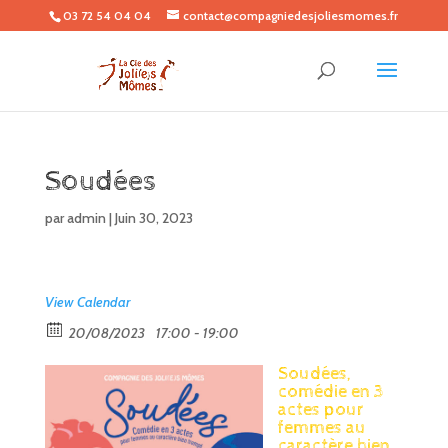
03 72 54 04 04
contact@compagniedesjoliesmomes.fr
Soudées
par
admin
|
Juin 30, 2023
View Calendar
20/08/2023
17:00 - 19:00
Soudées,
comédie en 3
actes pour
femmes au
caractère bien