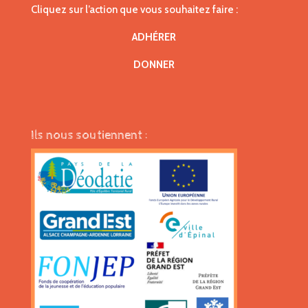
Cliquez sur l’action que vous souhaitez faire :
ADHÉRER
DONNER
Ils nous soutiennent :