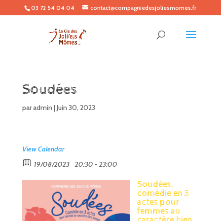
03 72 54 04 04
contact@compagniedesjoliesmomes.fr
Soudées
par
admin
|
Juin 30, 2023
View Calendar
19/08/2023
20:30 - 23:00
Soudées,
comédie en 3
actes pour
femmes au
caractère bien