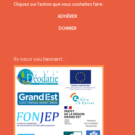
Cliquez sur l’action que vous souhaitez faire :
ADHÉRER
DONNER
Ils nous soutiennent :