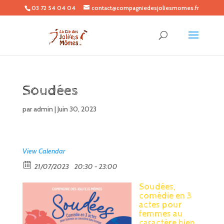
03 72 54 04 04
contact@compagniedesjoliesmomes.fr
Soudées
par
admin
|
Juin 30, 2023
View Calendar
21/07/2023
20:30 - 23:00
Soudées,
comédie en 3
actes pour
femmes au
caractère bien