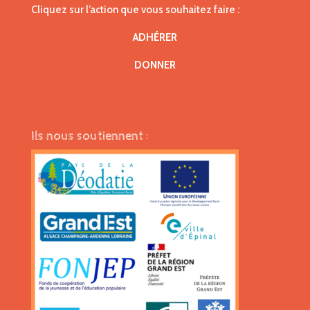
Cliquez sur l’action que vous souhaitez faire :
ADHÉRER
DONNER
Ils nous soutiennent :