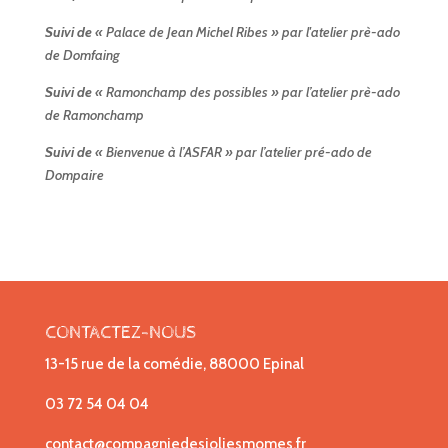
Suivi de
« Palace de Jean Michel Ribes »
par l'atelier prè-ado
de Domfaing
Suivi de
« Ramonchamp des possibles »
par l’atelier prè-ado
de Ramonchamp
Suivi de
« Bienvenue à l’ASFAR »
par l’atelier pré-ado de
Dompaire
CONTACTEZ-NOUS
13-15 rue de la comédie, 88000 Epinal
03 72 54 04 04
contact@compagniedesjoliesmomes.fr