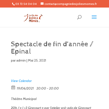
03 72 54 04 04
contact@compagniedesjoliesmomes.fr
Spectacle de fin d’année /
Epinal
par
admin
|
Mai 25, 2021
View Calendar
19/06/2021
20:00 - 20:00
Théâtre Municipal
20h
/
« I <3 Girecourt »
par l'atelier prè-ado de Girecourt