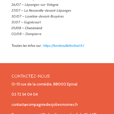
26/07 – Lépanges-sur-Vologne
27/07 – La Neuveville-devant-Lépanges
30/07 – Laveline-devant-Bruyères
31/07 – Gugnécourt
01/08 – Cheniménil
02/08 – Dompierre
Toutes les infos sur :
https://tambouillefestival.fr/
CONTACTEZ-NOUS
13-15 rue de la comédie, 88000 Epinal
03 72 54 04 04
contact@compagniedesjoliesmomes.fr