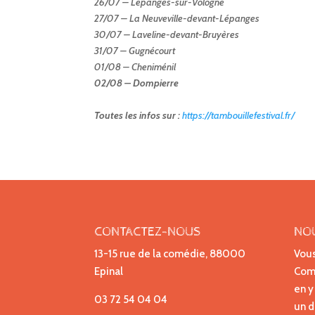
26/07 – Lépanges-sur-Vologne
27/07 – La Neuveville-devant-Lépanges
30/07 – Laveline-devant-Bruyères
31/07 – Gugnécourt
01/08 – Cheniménil
02/08 – Dompierre
Toutes les infos sur :
https://tambouillefestival.fr/
CONTACTEZ-NOUS
NO
13-15 rue de la comédie, 88000
Vous
Epinal
Comp
en y
03 72 54 04 04
un d