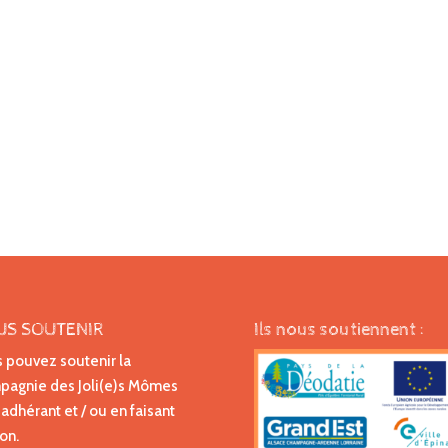
US SOUTENIR
Ils nous soutiennent :
 pouvez soutenir la
agnie des Joli(e)s Mômes
 adhérant et / ou en faisant
on.