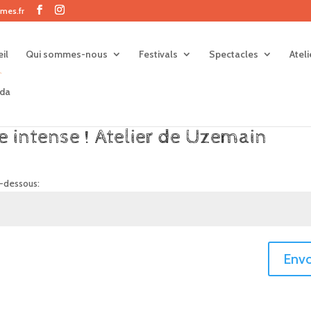
mes.fr
il
Qui sommes-nous
Festivals
Spectacles
Atel
da
e intense ! Atelier de Uzemain
i-dessous:
Envo