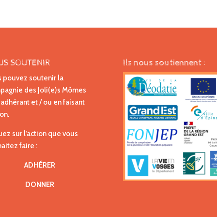
US SOUTENIR
Ils nous soutiennent :
 pouvez soutenir la
agnie des Joli(e)s Mômes
 adhérant et / ou en faisant
on.
uez sur l’action que vous
aitez faire :
ADHÉRER
DONNER