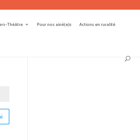
iers-Théâtre
Pour nos ainé(e)s
Actions en ruralité
i