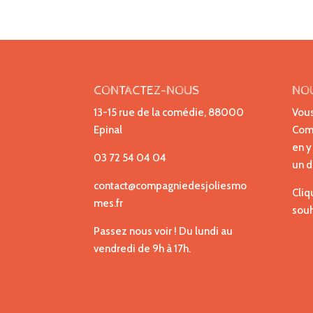
CONTACTEZ-NOUS
NO
13-15 rue de la comédie, 88000
Vous
Epinal
Comp
en y
03 72 54 04 04
un d
contact@compagniedesjoliesmo
Cliq
mes.fr
souh
Passez nous voir ! Du lundi au
vendredi de 9h à 17h.