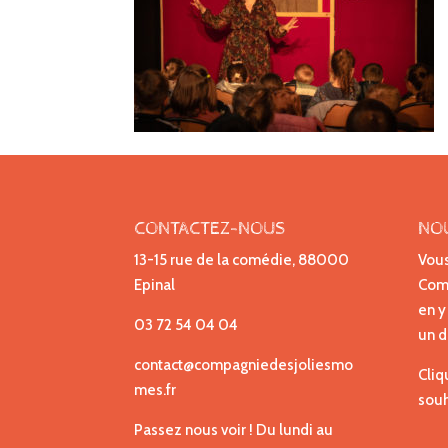
CONTACTEZ-NOUS
NO
13-15 rue de la comédie, 88000
Vous
Epinal
Comp
en y
03 72 54 04 04
un d
contact@compagniedesjoliesmo
Cliq
mes.fr
souh
Passez nous voir ! Du lundi au