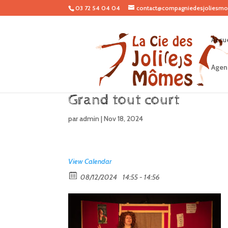
03 72 54 04 04
contact@compagniedesjoliesmo
Accue
Agen
Grand tout court
par
admin
|
Nov 18, 2024
View Calendar
08/12/2024
14:55 - 14:56