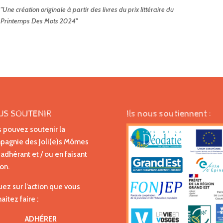
"Une création originale à partir des livres du prix littéraire du
Printemps Des Mots 2024"
US SOUTENIR
Ils nous soutiennent :
 pouvez soutenir la
agnie des Joli(e)s Mômes
 adhérant et / ou en faisant
on.
uez sur l’action que vous
aitez faire :
ADHÉRER