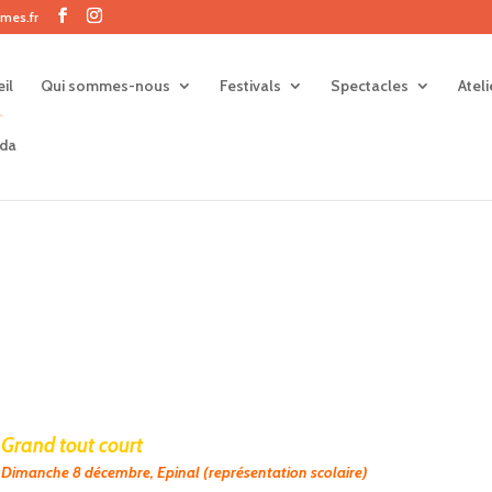
mes.fr
il
Qui sommes-nous
Festivals
Spectacles
Atel
da
Grand tout court
Dimanche 8 décembre
, Epinal (représentation scolaire)