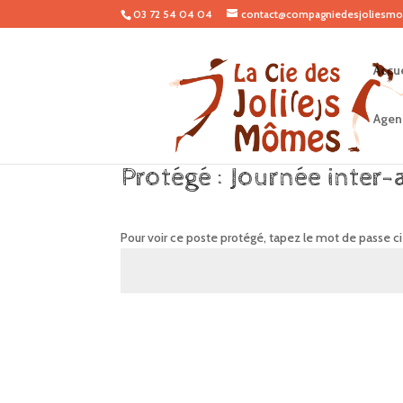
03 72 54 04 04
contact@compagniedesjoliesmo
Accue
Agen
Protégé : Journée inter
Pour voir ce poste protégé, tapez le mot de passe c