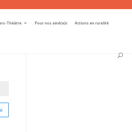
iers-Théâtre
Pour nos ainé(e)s
Actions en ruralité
i