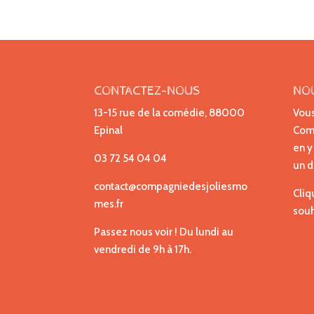
CONTACTEZ-NOUS
NO
13-15 rue de la comédie, 88000
Vous
Epinal
Comp
en y
03 72 54 04 04
un d
contact@compagniedesjoliesmo
Cliq
mes.fr
souh
Passez nous voir ! Du lundi au
vendredi de 9h à 17h.