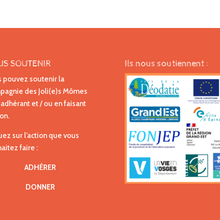
US SOUTENIR
Ils nous soutiennent :
 pouvez soutenir la
agnie des Joli(e)s Mômes
 adhérant et / ou en faisant
on.
uez sur l’action que vous
aitez faire :
ADHÉRER
DONNER