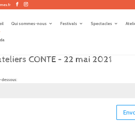
mes.fr
il
Qui sommes-nous
Festivals
Spectacles
Atel
da
-ateliers CONTE – 22 mai 2021
i-dessous:
Envo