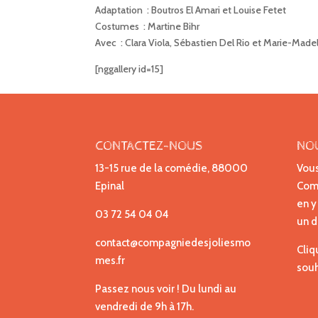
Adaptation : Boutros El Amari et Louise Fetet
Costumes : Martine Bihr
Avec : Clara Viola, Sébastien Del Rio et Marie-Mad
[nggallery id=15]
CONTACTEZ-NOUS
NO
13-15 rue de la comédie, 88000
Vous
Epinal
Comp
en y
03 72 54 04 04
un d
contact@compagniedesjoliesmo
Cliq
mes.fr
souh
Passez nous voir ! Du lundi au
vendredi de 9h à 17h.