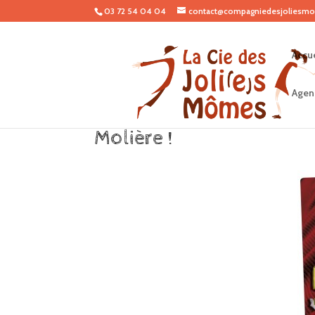
03 72 54 04 04
contact@compagniedesjoliesmo
Accue
Agen
Molière !