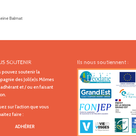
eleine Balmat
US SOUTENIR
Ils nous soutiennent :
 pouvez soutenir la
agnie des Joli(e)s Mômes
 adhérant et / ou en faisant
on.
uez sur l’action que vous
aitez faire :
ADHÉRER