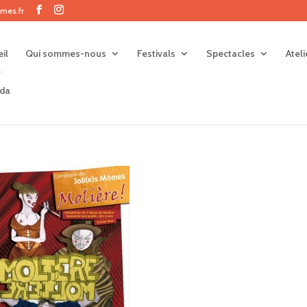
mes.fr
il
Qui sommes-nous
Festivals
Spectacles
Atel
da