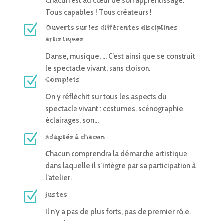
Chacun est au cœur de son apprentissage.
Tous capables ! Tous créateurs !
Z
Ouverts sur les différentes disciplines
artistiques
Danse, musique, … C’est ainsi que se construit
le spectacle vivant, sans cloison.
Z
Complets
On y réfléchit sur tous les aspects du
spectacle vivant : costumes, scénographie,
éclairages, son…
Z
Adaptés à chacun
C
hacun comprendra la démarche artistique
dans laquelle il s’intègre par sa participation à
l’atelier.
Z
Justes
Il n’y a pas de plus forts, pas de premier rôle.