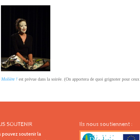
e
Molière !
est prévue dans la soirée. (On apportera de quoi grignoter pour ceux
US SOUTENIR
Ils nous soutiennent :
 pouvez soutenir la