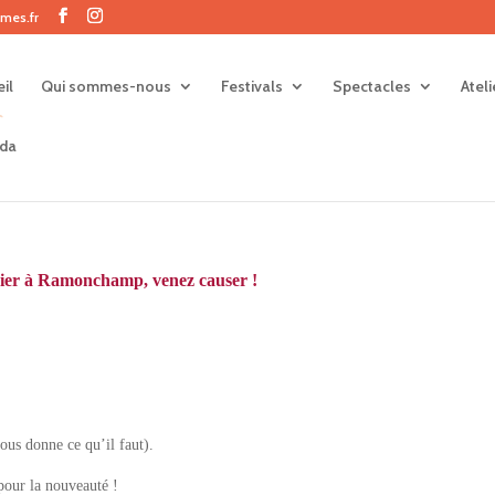
mes.fr
il
Qui sommes-nous
Festivals
Spectacles
Atel
da
vrier à Ramonchamp, venez causer !
ous donne ce qu’il faut).
 pour la nouveauté !