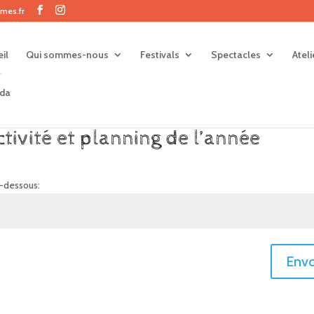
mes.fr
il
Qui sommes-nous
Festivals
Spectacles
Atel
da
tivité et planning de l’année
i-dessous:
Envo