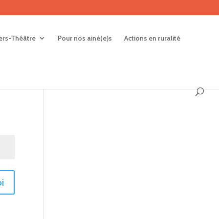
iers-Théâtre
Pour nos ainé(e)s
Actions en ruralité
i