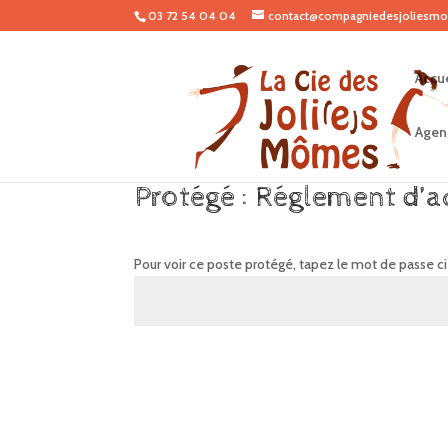
03 72 54 04 04
contact@compagniedesjoliesmo
Accue
Agen
Protégé : Réglement d’ac
Pour voir ce poste protégé, tapez le mot de passe c