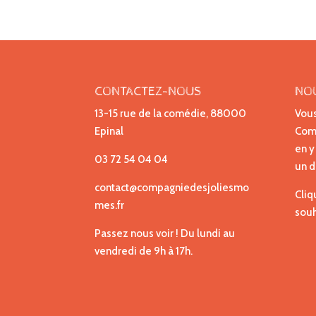
CONTACTEZ-NOUS
NO
13-15 rue de la comédie, 88000
Vous
Epinal
Comp
en y
03 72 54 04 04
un d
contact@compagniedesjoliesmo
Cliq
mes.fr
souh
Passez nous voir ! Du lundi au
vendredi de 9h à 17h.