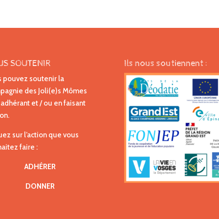
US SOUTENIR
Ils nous soutiennent :
 pouvez soutenir la
agnie des Joli(e)s Mômes
 adhérant et / ou en faisant
on.
uez sur l’action que vous
aitez faire :
ADHÉRER
DONNER