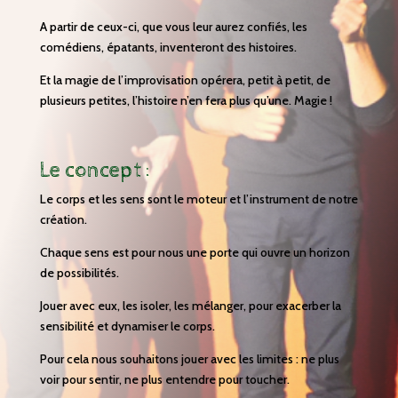
A partir de ceux-ci, que vous leur aurez confiés, les
comédiens, épatants, inventeront des histoires.
Et la magie de l’improvisation opérera, petit à petit, de
plusieurs petites, l’histoire n’en fera plus qu’une. Magie !
Le concept :
Le corps et les sens sont le moteur et l’instrument de notre
création.
Chaque sens est pour nous une porte qui ouvre un horizon
de possibilités.
Jouer avec eux, les isoler, les mélanger, pour exacerber la
sensibilité et dynamiser le corps.
Pour cela nous souhaitons jouer avec les limites : ne plus
voir pour sentir, ne plus entendre pour toucher.