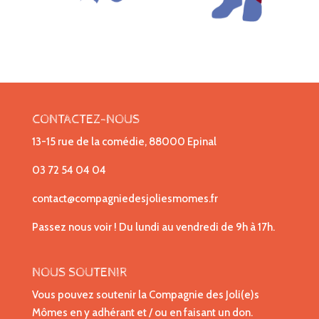
CONTACTEZ-NOUS
13-15 rue de la comédie, 88000 Epinal
03 72 54 04 04
contact@compagniedesjoliesmomes.fr
Passez nous voir ! Du lundi au vendredi de 9h à 17h.
NOUS SOUTENIR
Vous pouvez soutenir la Compagnie des Joli(e)s
Mômes en y adhérant et / ou en faisant un don.