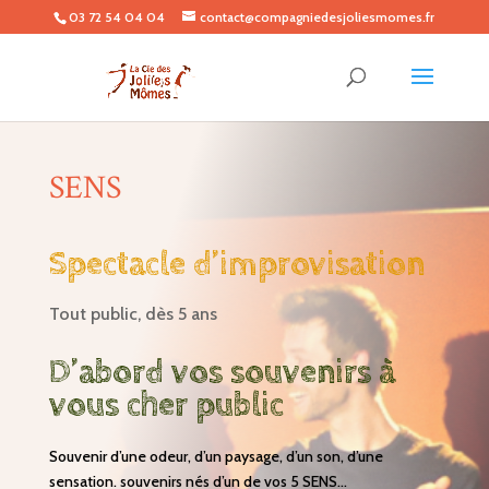
03 72 54 04 04
contact@compagniedesjoliesmomes.fr
SENS
Spectacle d’improvisation
Tout public, dès 5 ans
D’abord vos souvenirs à
vous cher public
Souvenir d’une odeur, d’un paysage, d’un son, d’une
sensation. souvenirs nés d’un de vos 5 SENS…