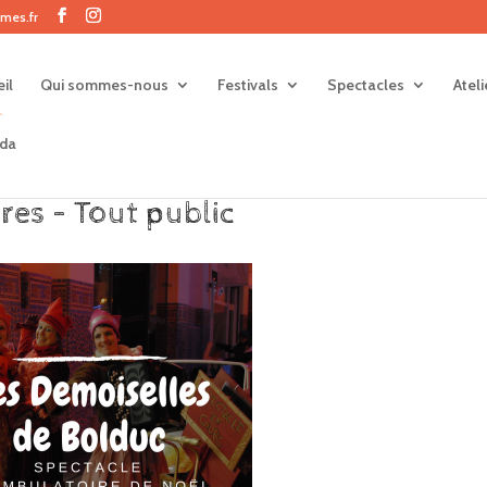
mes.fr
il
Qui sommes-nous
Festivals
Spectacles
Atel
da
es – Tout public