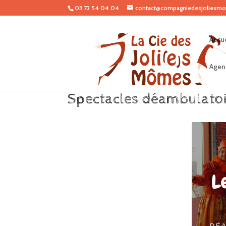
03 72 54 04 04
contact@compagniedesjoliesmo
Accue
Agen
Spectacles déambulatoir