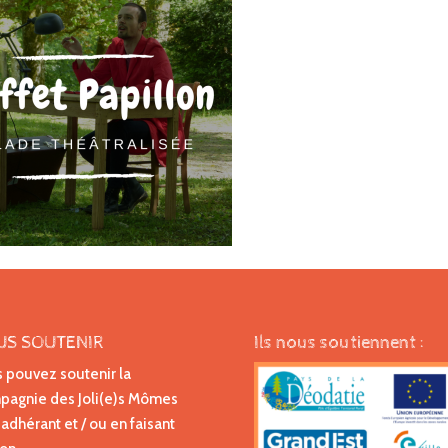
US SOUTENIR
Ils nous soutiennent :
 pouvez soutenir la
agnie des Joli(e)s Mômes
 adhérant et / ou en faisant