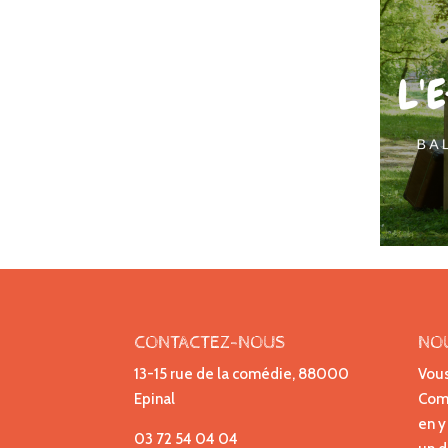
CONTACTEZ-NOUS
NO
13-15 rue de la comédie, 88000
Vous
Epinal
Comp
en y
03 72 54 04 04