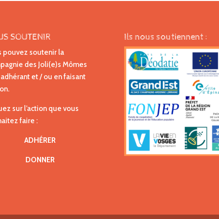
US SOUTENIR
Ils nous soutiennent :
 pouvez soutenir la
agnie des Joli(e)s Mômes
 adhérant et / ou en faisant
on.
uez sur l’action que vous
aitez faire :
ADHÉRER
DONNER