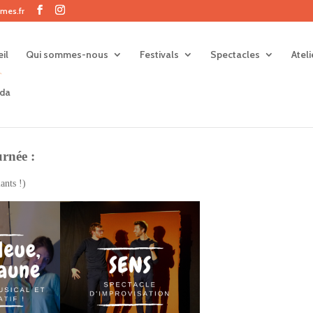
mes.fr
il
Qui sommes-nous
Festivals
Spectacles
Atel
da
urnée :
ants !)