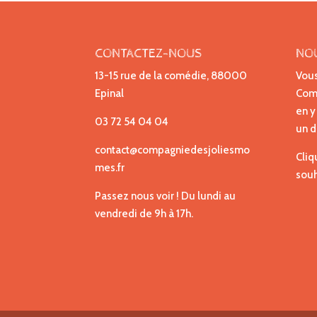
CONTACTEZ-NOUS
NO
13-15 rue de la comédie, 88000
Vous
Epinal
Comp
en y
03 72 54 04 04
un d
contact@compagniedesjoliesmo
Cliq
mes.fr
souh
Passez nous voir ! Du lundi au
vendredi de 9h à 17h.