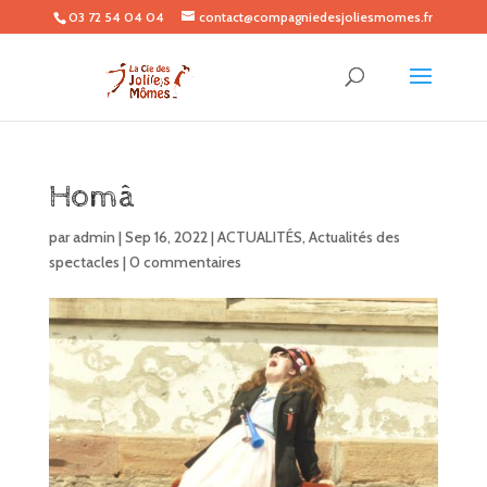
03 72 54 04 04
contact@compagniedesjoliesmomes.fr
Homâ
par
admin
|
Sep 16, 2022
|
ACTUALITÉS
,
Actualités des
spectacles
|
0 commentaires