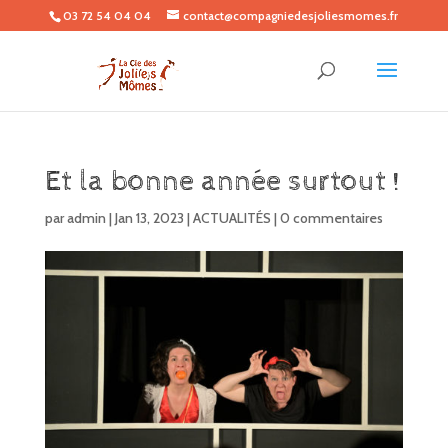
03 72 54 04 04
contact@compagniedesjoliesmomes.fr
Et la bonne année surtout !
par
admin
|
Jan 13, 2023
|
ACTUALITÉS
|
0 commentaires