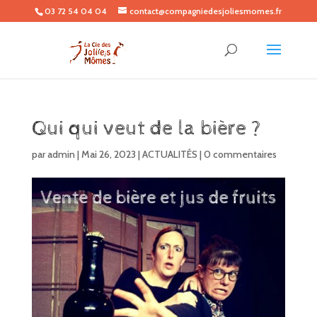
03 72 54 04 04
contact@compagniedesjoliesmomes.fr
Qui qui veut de la bière ?
par
admin
|
Mai 26, 2023
|
ACTUALITÉS
|
0 commentaires