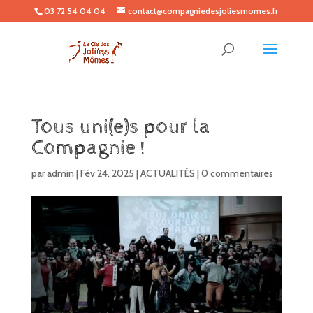
03 72 54 04 04
contact@compagniedesjoliesmomes.fr
Tous uni(e)s pour la
Compagnie !
par
admin
|
Fév 24, 2025
|
ACTUALITÉS
|
0 commentaires